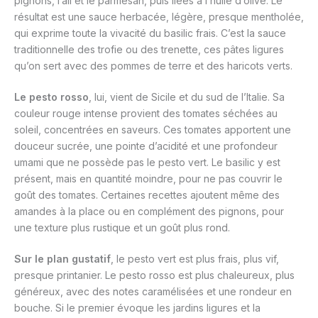
pignons, l’ail et le parmesan, puis liées à l’huile d’olive. Le
résultat est une sauce herbacée, légère, presque mentholée,
qui exprime toute la vivacité du basilic frais. C’est la sauce
traditionnelle des trofie ou des trenette, ces pâtes ligures
qu’on sert avec des pommes de terre et des haricots verts.
Le pesto rosso
, lui, vient de Sicile et du sud de l’Italie. Sa
couleur rouge intense provient des tomates séchées au
soleil, concentrées en saveurs. Ces tomates apportent une
douceur sucrée, une pointe d’acidité et une profondeur
umami que ne possède pas le pesto vert. Le basilic y est
présent, mais en quantité moindre, pour ne pas couvrir le
goût des tomates. Certaines recettes ajoutent même des
amandes à la place ou en complément des pignons, pour
une texture plus rustique et un goût plus rond.
Sur le plan gustatif
, le pesto vert est plus frais, plus vif,
presque printanier. Le pesto rosso est plus chaleureux, plus
généreux, avec des notes caramélisées et une rondeur en
bouche. Si le premier évoque les jardins ligures et la