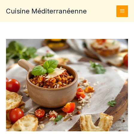
Aller
Cuisine Méditerranéenne
au
contenu