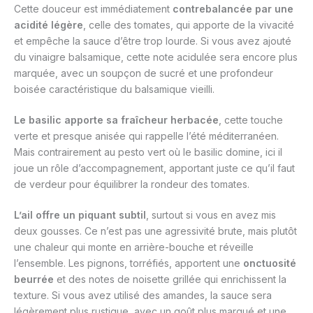
Cette douceur est immédiatement
contrebalancée par une
acidité légère
, celle des tomates, qui apporte de la vivacité
et empêche la sauce d’être trop lourde. Si vous avez ajouté
du vinaigre balsamique, cette note acidulée sera encore plus
marquée, avec un soupçon de sucré et une profondeur
boisée caractéristique du balsamique vieilli.
Le basilic apporte sa fraîcheur herbacée
, cette touche
verte et presque anisée qui rappelle l’été méditerranéen.
Mais contrairement au pesto vert où le basilic domine, ici il
joue un rôle d’accompagnement, apportant juste ce qu’il faut
de verdeur pour équilibrer la rondeur des tomates.
L’ail offre un piquant subtil
, surtout si vous en avez mis
deux gousses. Ce n’est pas une agressivité brute, mais plutôt
une chaleur qui monte en arrière-bouche et réveille
l’ensemble. Les pignons, torréfiés, apportent une
onctuosité
beurrée
et des notes de noisette grillée qui enrichissent la
texture. Si vous avez utilisé des amandes, la sauce sera
légèrement plus rustique, avec un goût plus marqué et une